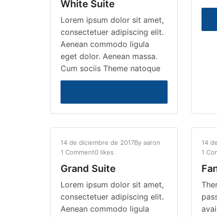
White Suite
Lorem ipsum dolor sit amet,
consectetuer adipiscing elit.
Aenean commodo ligula
eget dolor. Aenean massa.
Cum sociis Theme natoque
READ MORE
14 de diciembre de 2017
By
aaron
14 d
1 Comment
0 likes
1 Co
Grand Suite
Fan
Lorem ipsum dolor sit amet,
Ther
consectetuer adipiscing elit.
pas
Aenean commodo ligula
avai