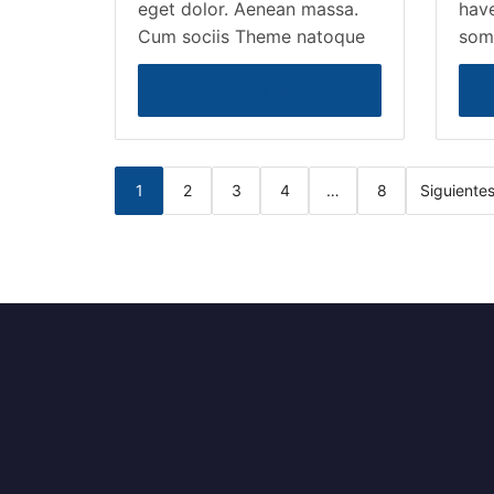
eget dolor. Aenean massa.
have
Cum sociis Theme natoque
som
READ MORE
1
2
3
4
…
8
Siguiente