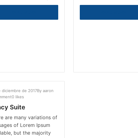
READ MORE
READ MORE
e diciembre de 2017
By
aaron
mment
0 likes
cy Suite
e are many variations of
sages of Lorem Ipsum
lable, but the majority