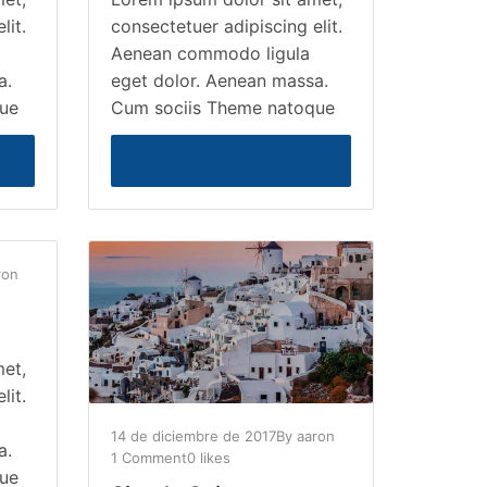
lit.
consectetuer adipiscing elit.
Aenean commodo ligula
a.
eget dolor. Aenean massa.
ue
Cum sociis Theme natoque
READ MORE
ron
met,
lit.
14 de diciembre de 2017
By
aaron
a.
1 Comment
0 likes
ue