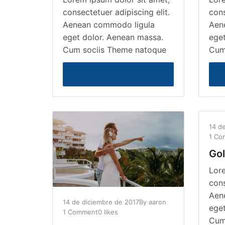
consectetuer adipiscing elit.
cons
Aenean commodo ligula
Aen
eget dolor. Aenean massa.
eget
Cum sociis Theme natoque
Cum
READ MORE
14 d
1 Co
Gol
Lore
cons
Aen
14 de diciembre de 2017
By
aaron
eget
1 Comment
0 likes
Cum