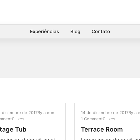
Experiências
Blog
Contato
e diciembre de 2017
By
aaron
14 de diciembre de 2017
By
aa
mment
0 likes
1 Comment
0 likes
tage Tub
Terrace Room
m ipsum dolor sit amet,
Lorem ipsum dolor sit a