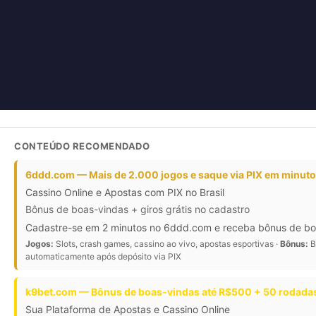
CONTEÚDO RECOMENDADO
6ddd.com — Mais de 2.000 jogos e saque via PIX em minut
Cassino Online e Apostas com PIX no Brasil
Bônus de boas-vindas + giros grátis no cadastro
Cadastre-se em 2 minutos no 6ddd.com e receba bônus de boas-
Jogos:
Slots, crash games, cassino ao vivo, apostas esportivas ·
Bônus:
B
automaticamente após depósito via PIX
k9bet.com — Bônus de boas-vindas até R$500 + 50 rodadas
Sua Plataforma de Apostas e Cassino Online