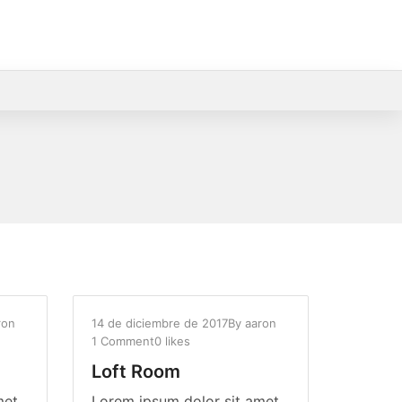
ron
14 de diciembre de 2017
By
aaron
1 Comment
0 likes
Loft Room
met,
Lorem ipsum dolor sit amet,