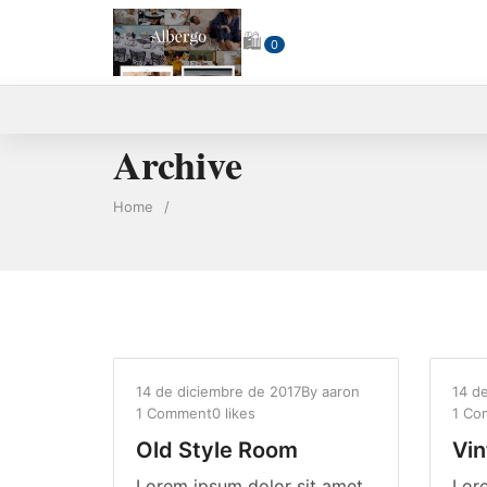
🛍
0
Archive
Home
/
14 de diciembre de 2017
By
aaron
14 d
1 Comment
0 likes
1 Co
Old Style Room
Vin
Lorem ipsum dolor sit amet,
Lore