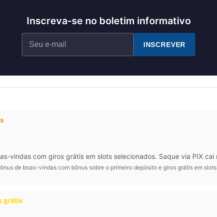
Inscreva-se no boletim informativo
INSCREVER
os
vindas com giros grátis em slots selecionados. Saque via PIX cai 
ônus de boas-vindas com bônus sobre o primeiro depósito e giros grátis em slot
 grátis