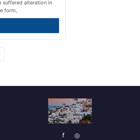
 suffered alteration in
e form,
READ MORE
s
f
◎