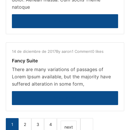
natoque
READ MORE
14 de diciembre de 2017
By
aaron
1 Comment
0 likes
Fancy Suite
There are many variations of passages of
Lorem Ipsum available, but the majority have
suffered alteration in some form,
READ MORE
1
2
3
4
next