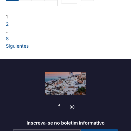
Navegación de entradas
1
2
…
8
Siguientes
f
◎
Inscreva-se no boletim informativo