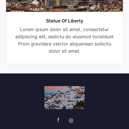
Statue Of Liberty
Lorem ipsum dolor sit amet, consectetur
adipiscing elit, sedictu do eiusmod incididunt
Proin gravidare velctor aliquenean sollicitu
dolor sit amet.
f
◎