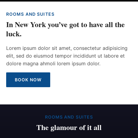
ROOMS AND SUITES
In New York you’ve got to have all the
luck.
Lorem ipsum dolor sit amet, consectetur adipisicing
elit, sed do eiusmod tempor incididunt ut labore et
dolore magna ahmoli lorem ipsum dolor.
BOOK NOW
ROOMS AND SUITES
The glamour of it all