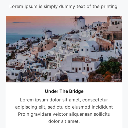
Lorem Ipsum is simply dummy text of the printing.
Under The Bridge
Lorem ipsum dolor sit amet, consectetur
adipiscing elit, sedictu do eiusmod incididunt
Proin gravidare velctor aliquenean sollicitu
dolor sit amet.