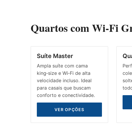
Quartos com Wi‑Fi Gr
Suíte Master
Qu
Ampla suíte com cama
Perf
king‑size e Wi‑Fi de alta
col
velocidade incluso. Ideal
solt
para casais que buscam
todo
conforto e conectividade.
VER OPÇÕES