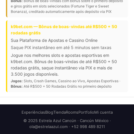
Bônus:
Bônus de boas-vindas com bônus sobre o primeiro depósito
e giros grátis em slots selecionados (Fortune Tiger e Sweet
Bonanza), creditado automaticamente após depósito via PIX
k9bet.com — Bônus de boas-vindas até R$500 + 50
rodadas grátis
Sua Plataforma de Apostas e Cassino Online
Saque PIX instantâneo em até 5 minutos sem taxas
Jogue nos melhores slots e apostas esportivas em
k9bet.com. Bônus de boas-vindas de até R$500 + 50
rodadas grátis, saque instantâneo via PIX e mais de
3.500 jogos disponíveis.
Jogos:
Slots, Crash Games, Cassino ao Vivo, Apostas Esportivas ·
Bônus:
Até R$500 + 50 Rodadas Grátis no primeiro depósito
Experiências
Blog
Tienda
Rooms
Portfolio
Mi cuenta
© 2025 Estrela Azul Cancún · Cancún México ·
ola@estrelaazul.com
· +52 998 489 8211