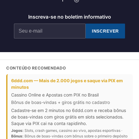
Inscreva-se no boletim informativo
INSCREVER
CONTEÚDO RECOMENDADO
6ddd.com — Mais de 2.000 jogos e saque via PIX em
minutos
Cassino Online e Apostas com PIX no Brasil
Bônus de boas-vindas + giros grátis no cadastro
Cadastre-se em 2 minutos no 6ddd.com e receba bônus
de boas-vindas com giros grátis em slots selecionados.
Saque via PIX cai na conta rapidinho.
Jogos:
Slots, crash games, cassino ao vivo, apostas esportivas ·
Bônus:
Bônus de boas-vindas com bônus sobre o primeiro depósito