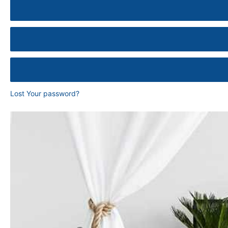
Lost Your password?