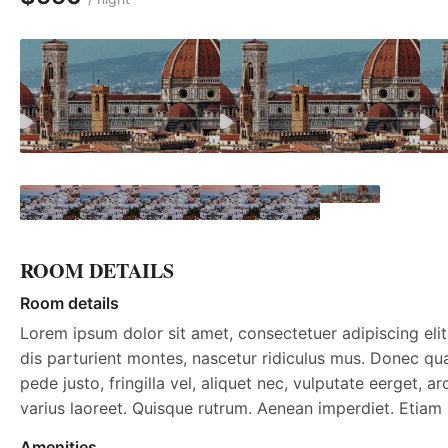
ROOM DETAILS
Room details
Lorem ipsum dolor sit amet, consectetuer adipiscing e
dis parturient montes, nascetur ridiculus mus. Donec qua
pede justo, fringilla vel, aliquet nec, vulputate eerget, ar
varius laoreet. Quisque rutrum. Aenean imperdiet. Etiam u
Amenities