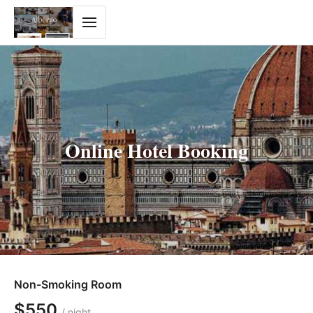
Online Hotel Booking
Non-Smoking Room
$550
/ night