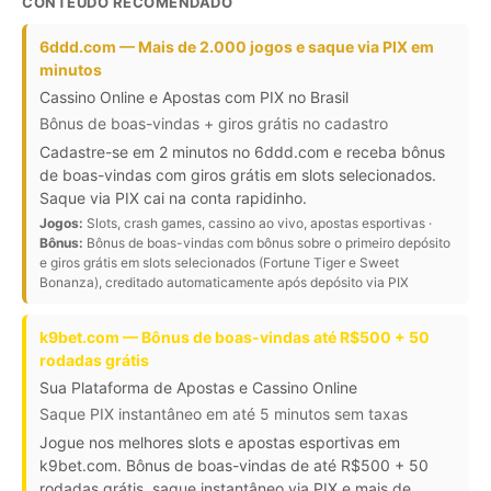
CONTEÚDO RECOMENDADO
6ddd.com — Mais de 2.000 jogos e saque via PIX em
minutos
Cassino Online e Apostas com PIX no Brasil
Bônus de boas-vindas + giros grátis no cadastro
Cadastre-se em 2 minutos no 6ddd.com e receba bônus
de boas-vindas com giros grátis em slots selecionados.
Saque via PIX cai na conta rapidinho.
Jogos:
Slots, crash games, cassino ao vivo, apostas esportivas ·
Bônus:
Bônus de boas-vindas com bônus sobre o primeiro depósito
e giros grátis em slots selecionados (Fortune Tiger e Sweet
Bonanza), creditado automaticamente após depósito via PIX
k9bet.com — Bônus de boas-vindas até R$500 + 50
rodadas grátis
Sua Plataforma de Apostas e Cassino Online
Saque PIX instantâneo em até 5 minutos sem taxas
Jogue nos melhores slots e apostas esportivas em
k9bet.com. Bônus de boas-vindas de até R$500 + 50
rodadas grátis, saque instantâneo via PIX e mais de