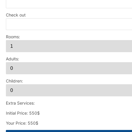
Check out
Rooms:
Adults:
Children:
Extra Services:
Initial Price:
550
$
Your Price:
550
$