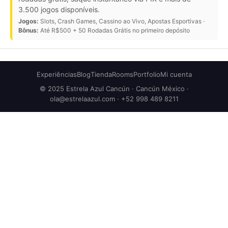
3.500 jogos disponíveis.
Jogos:
Slots, Crash Games, Cassino ao Vivo, Apostas Esportivas ·
Bônus:
Até R$500 + 50 Rodadas Grátis no primeiro depósito
Experiências
Blog
Tienda
Rooms
Portfolio
Mi cuenta
© 2025 Estrela Azul Cancún · Cancún México ·
ola@estrelaazul.com
· +52 998 489 8211