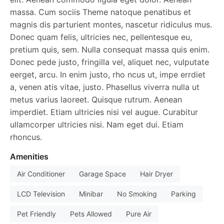
massa. Cum sociis Theme natoque penatibus et
magnis dis parturient montes, nascetur ridiculus mus.
Donec quam felis, ultricies nec, pellentesque eu,
pretium quis, sem. Nulla consequat massa quis enim.
Donec pede justo, fringilla vel, aliquet nec, vulputate
eerget, arcu. In enim justo, rho ncus ut, impe errdiet
a, venen atis vitae, justo. Phasellus viverra nulla ut
metus varius laoreet. Quisque rutrum. Aenean
imperdiet. Etiam ultricies nisi vel augue. Curabitur
ullamcorper ultricies nisi. Nam eget dui. Etiam
rhoncus.
Amenities
Air Conditioner
Garage Space
Hair Dryer
LCD Television
Minibar
No Smoking
Parking
Pet Friendly
Pets Allowed
Pure Air