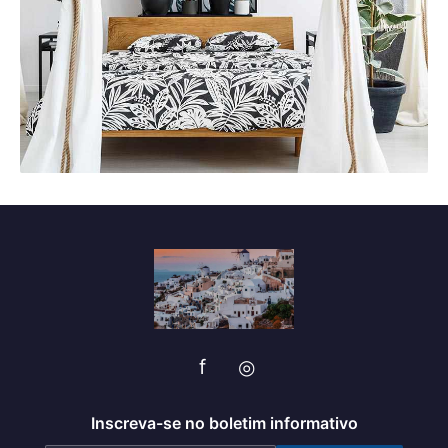
f
◎
Inscreva-se no boletim informativo