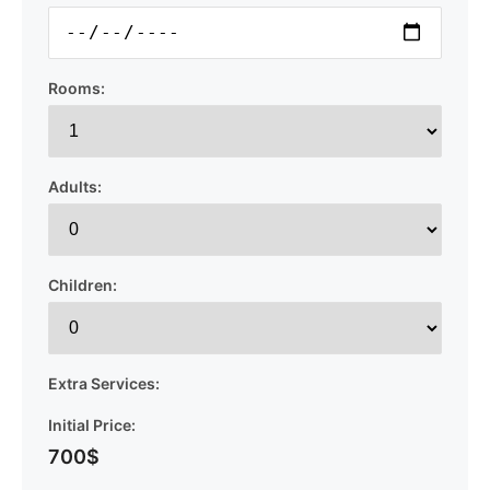
Rooms:
Adults:
Children:
Extra Services:
Initial Price:
700$