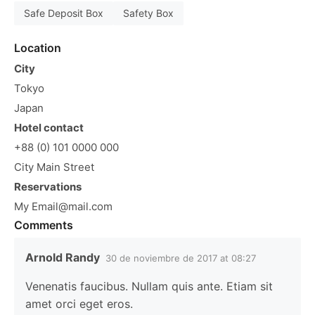
Safe Deposit Box
Safety Box
Location
City
Tokyo
Japan
Hotel contact
+88 (0) 101 0000 000
City Main Street
Reservations
My
Email@mail.com
Comments
Arnold Randy
30 de noviembre de 2017 at 08:27
Venenatis faucibus. Nullam quis ante. Etiam sit
amet orci eget eros.