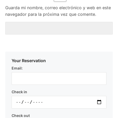
Guarda mi nombre, correo electrónico y web en este
navegador para la próxima vez que comente.
Your Reservation
Email:
Check in
Check out