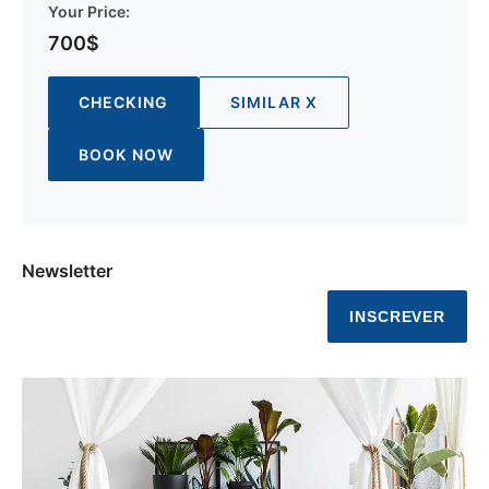
Your Price:
700$
CHECKING
SIMILAR X
BOOK NOW
Newsletter
INSCREVER