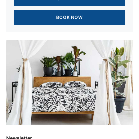
BOOK NOW
Newsletter