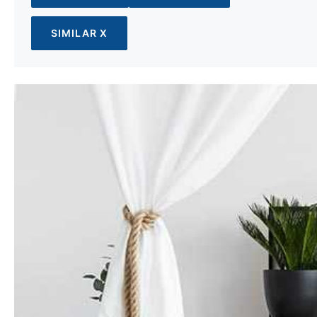
SIMILAR X