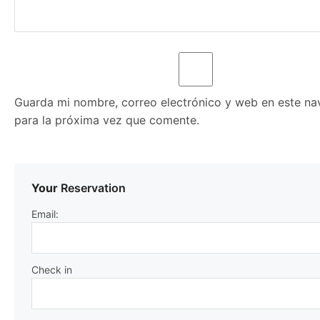
Guarda mi nombre, correo electrónico y web en este n
para la próxima vez que comente.
Your
Reservation
Email:
Check in