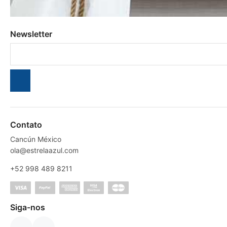
Newsletter
Contato
Cancún México
ola@estrelaazul.com
+52 998 489 8211
Siga-nos