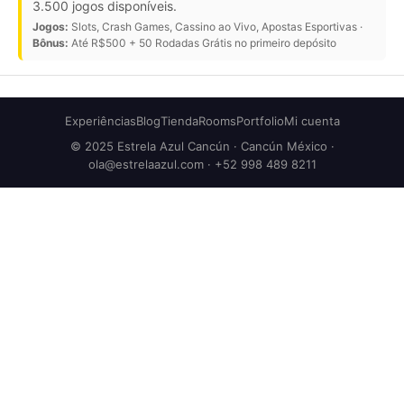
3.500 jogos disponíveis.
Jogos:
Slots, Crash Games, Cassino ao Vivo, Apostas Esportivas ·
Bônus:
Até R$500 + 50 Rodadas Grátis no primeiro depósito
Experiências
Blog
Tienda
Rooms
Portfolio
Mi cuenta
© 2025 Estrela Azul Cancún · Cancún México ·
ola@estrelaazul.com
· +52 998 489 8211