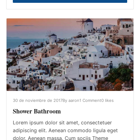
30 de noviembre de 2017
By
aaron
1 Comment
0 likes
Shower Bathroom
Lorem ipsum dolor sit amet, consectetuer
adipiscing elit. Aenean commodo ligula eget
dolor. Aenean massa. Cum sociis Theme