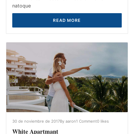
natoque
READ MORE
30 de noviembre de 2017
By
aaron
1 Comment
0 likes
White Apartmant