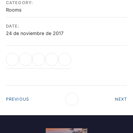
CATEGORY:
Rooms
DATE:
24 de noviembre de 2017
PREVIOUS
NEXT