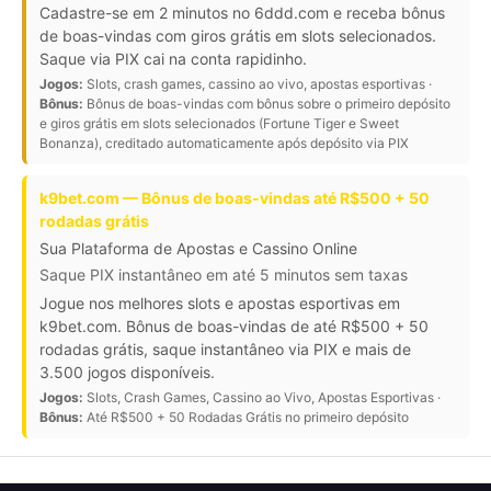
Cadastre-se em 2 minutos no 6ddd.com e receba bônus
de boas-vindas com giros grátis em slots selecionados.
Saque via PIX cai na conta rapidinho.
Jogos:
Slots, crash games, cassino ao vivo, apostas esportivas ·
Bônus:
Bônus de boas-vindas com bônus sobre o primeiro depósito
e giros grátis em slots selecionados (Fortune Tiger e Sweet
Bonanza), creditado automaticamente após depósito via PIX
k9bet.com — Bônus de boas-vindas até R$500 + 50
rodadas grátis
Sua Plataforma de Apostas e Cassino Online
Saque PIX instantâneo em até 5 minutos sem taxas
Jogue nos melhores slots e apostas esportivas em
k9bet.com. Bônus de boas-vindas de até R$500 + 50
rodadas grátis, saque instantâneo via PIX e mais de
3.500 jogos disponíveis.
Jogos:
Slots, Crash Games, Cassino ao Vivo, Apostas Esportivas ·
Bônus:
Até R$500 + 50 Rodadas Grátis no primeiro depósito