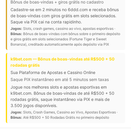
Bônus de boas-vindas + giros grátis no cadastro
Cadastre-se em 2 minutos no 6ddd.com e receba bônus
de boas-vindas com giros grátis em slots selecionados.
Saque via PIX cai na conta rapidinho.
Jogos:
Slots, crash games, cassino ao vivo, apostas esportivas ·
Bônus:
Bônus de boas-vindas com bônus sobre o primeiro depósito
e giros grátis em slots selecionados (Fortune Tiger e Sweet
Bonanza), creditado automaticamente após depósito via PIX
k9bet.com — Bônus de boas-vindas até R$500 + 50
rodadas grátis
Sua Plataforma de Apostas e Cassino Online
Saque PIX instantâneo em até 5 minutos sem taxas
Jogue nos melhores slots e apostas esportivas em
k9bet.com. Bônus de boas-vindas de até R$500 + 50
rodadas grátis, saque instantâneo via PIX e mais de
3.500 jogos disponíveis.
Jogos:
Slots, Crash Games, Cassino ao Vivo, Apostas Esportivas ·
Bônus:
Até R$500 + 50 Rodadas Grátis no primeiro depósito