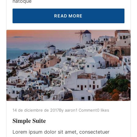
natoque
READ MORE
14 de diciembre de 2017
By
aaron
1 Comment
0
likes
Simple Suite
Lorem ipsum dolor sit amet, consectetuer