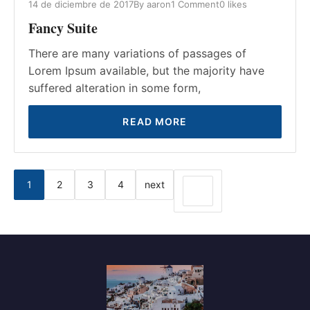
14 de diciembre de 2017
By
aaron
1 Comment
0
likes
Fancy Suite
There are many variations of passages of
Lorem Ipsum available, but the majority have
suffered alteration in some form,
READ MORE
1
2
3
4
next