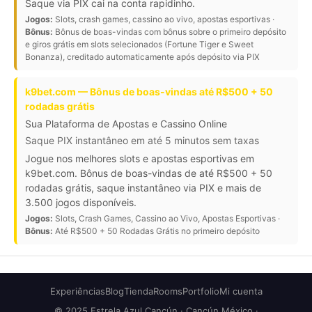
Saque via PIX cai na conta rapidinho.
Jogos:
Slots, crash games, cassino ao vivo, apostas esportivas ·
Bônus:
Bônus de boas-vindas com bônus sobre o primeiro depósito
e giros grátis em slots selecionados (Fortune Tiger e Sweet
Bonanza), creditado automaticamente após depósito via PIX
k9bet.com — Bônus de boas-vindas até R$500 + 50
rodadas grátis
Sua Plataforma de Apostas e Cassino Online
Saque PIX instantâneo em até 5 minutos sem taxas
Jogue nos melhores slots e apostas esportivas em
k9bet.com. Bônus de boas-vindas de até R$500 + 50
rodadas grátis, saque instantâneo via PIX e mais de
3.500 jogos disponíveis.
Jogos:
Slots, Crash Games, Cassino ao Vivo, Apostas Esportivas ·
Bônus:
Até R$500 + 50 Rodadas Grátis no primeiro depósito
Experiências
Blog
Tienda
Rooms
Portfolio
Mi cuenta
© 2025 Estrela Azul Cancún · Cancún México ·