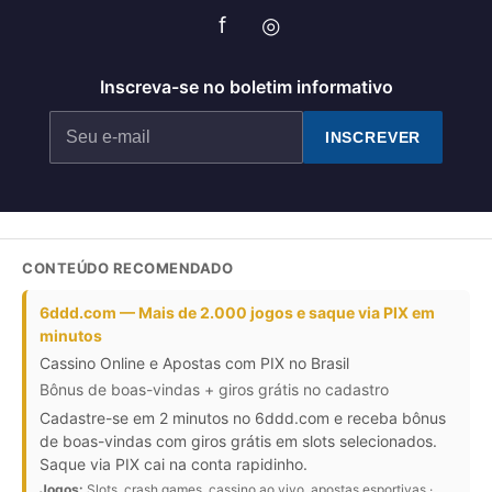
f
◎
Inscreva-se no boletim informativo
INSCREVER
CONTEÚDO RECOMENDADO
6ddd.com — Mais de 2.000 jogos e saque via PIX em
minutos
Cassino Online e Apostas com PIX no Brasil
Bônus de boas-vindas + giros grátis no cadastro
Cadastre-se em 2 minutos no 6ddd.com e receba bônus
de boas-vindas com giros grátis em slots selecionados.
Saque via PIX cai na conta rapidinho.
Jogos:
Slots, crash games, cassino ao vivo, apostas esportivas ·