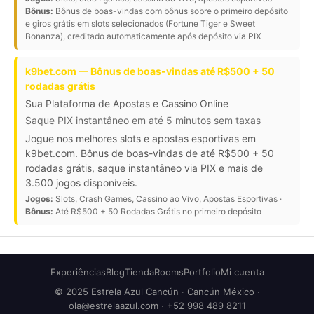
Bônus:
Bônus de boas-vindas com bônus sobre o primeiro depósito
e giros grátis em slots selecionados (Fortune Tiger e Sweet
Bonanza), creditado automaticamente após depósito via PIX
k9bet.com — Bônus de boas-vindas até R$500 + 50
rodadas grátis
Sua Plataforma de Apostas e Cassino Online
Saque PIX instantâneo em até 5 minutos sem taxas
Jogue nos melhores slots e apostas esportivas em
k9bet.com. Bônus de boas-vindas de até R$500 + 50
rodadas grátis, saque instantâneo via PIX e mais de
3.500 jogos disponíveis.
Jogos:
Slots, Crash Games, Cassino ao Vivo, Apostas Esportivas ·
Bônus:
Até R$500 + 50 Rodadas Grátis no primeiro depósito
Experiências
Blog
Tienda
Rooms
Portfolio
Mi cuenta
© 2025 Estrela Azul Cancún · Cancún México ·
ola@estrelaazul.com
· +52 998 489 8211