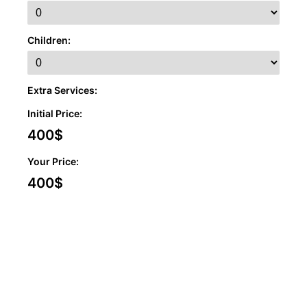
Children:
Extra Services:
Initial Price:
400
$
Your Price:
400
$
CHECKING
SIMILAR X