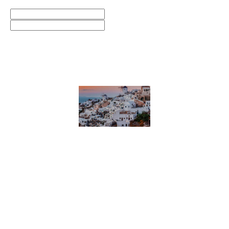
f
◎
Inscreva-se no boletim informativo
INSCREVER