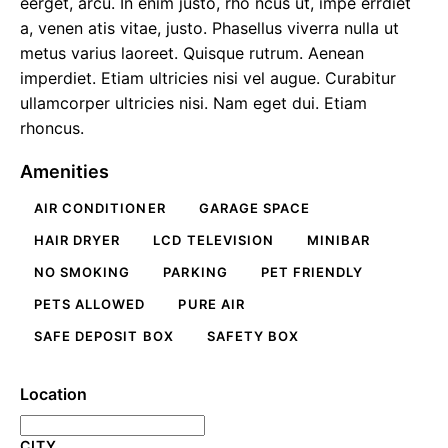
eerget, arcu. In enim justo, rho ncus ut, impe errdiet
a, venen atis vitae, justo. Phasellus viverra nulla ut
metus varius laoreet. Quisque rutrum. Aenean
imperdiet. Etiam ultricies nisi vel augue. Curabitur
ullamcorper ultricies nisi. Nam eget dui. Etiam
rhoncus.
Amenities
AIR CONDITIONER
GARAGE SPACE
HAIR DRYER
LCD TELEVISION
MINIBAR
NO SMOKING
PARKING
PET FRIENDLY
PETS ALLOWED
PURE AIR
SAFE DEPOSIT BOX
SAFETY BOX
Location
CITY