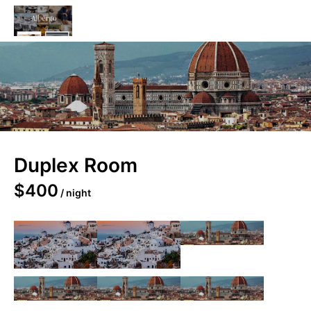
Online
Hotel Booking
Duplex Room
$
400
/ night