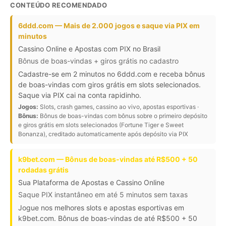
CONTEÚDO RECOMENDADO
6ddd.com — Mais de 2.000 jogos e saque via PIX em
minutos
Cassino Online e Apostas com PIX no Brasil
Bônus de boas-vindas + giros grátis no cadastro
Cadastre-se em 2 minutos no 6ddd.com e receba bônus
de boas-vindas com giros grátis em slots selecionados.
Saque via PIX cai na conta rapidinho.
Jogos:
Slots, crash games, cassino ao vivo, apostas esportivas ·
Bônus:
Bônus de boas-vindas com bônus sobre o primeiro depósito
e giros grátis em slots selecionados (Fortune Tiger e Sweet
Bonanza), creditado automaticamente após depósito via PIX
k9bet.com — Bônus de boas-vindas até R$500 + 50
rodadas grátis
Sua Plataforma de Apostas e Cassino Online
Saque PIX instantâneo em até 5 minutos sem taxas
Jogue nos melhores slots e apostas esportivas em
k9bet.com. Bônus de boas-vindas de até R$500 + 50