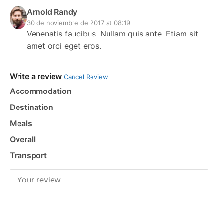
Arnold Randy
30 de noviembre de 2017 at 08:19
Venenatis faucibus. Nullam quis ante. Etiam sit
amet orci eget eros.
Write a review
Cancel Review
Accommodation
Destination
Meals
Overall
Transport