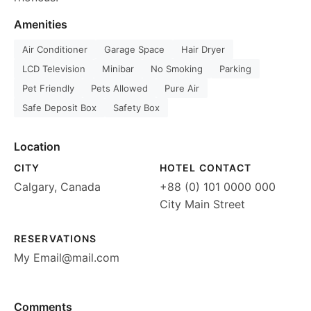
Amenities
Air Conditioner
Garage Space
Hair Dryer
LCD Television
Minibar
No Smoking
Parking
Pet Friendly
Pets Allowed
Pure Air
Safe Deposit Box
Safety Box
Location
CITY
HOTEL CONTACT
Calgary, Canada
+88 (0) 101 0000 000
City Main Street
RESERVATIONS
My
Email@mail.com
Comments