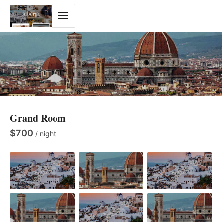
Online
Hotel Booking
Grand Room
$
700
/ night