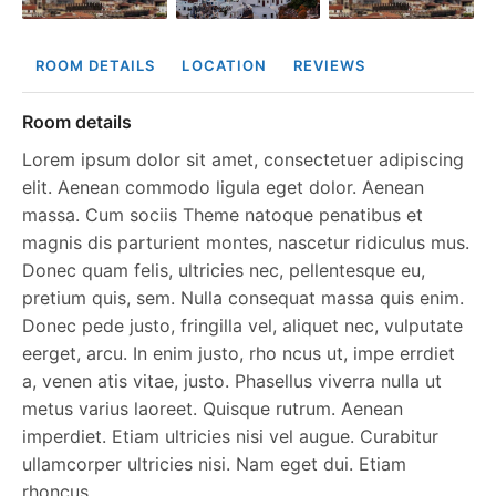
ROOM DETAILS
LOCATION
REVIEWS
Room details
Lorem ipsum dolor sit amet, consectetuer adipiscing
elit. Aenean commodo ligula eget dolor. Aenean
massa. Cum sociis Theme natoque penatibus et
magnis dis parturient montes, nascetur ridiculus mus.
Donec quam felis, ultricies nec, pellentesque eu,
pretium quis, sem. Nulla consequat massa quis enim.
Donec pede justo, fringilla vel, aliquet nec, vulputate
eerget, arcu. In enim justo, rho ncus ut, impe errdiet
a, venen atis vitae, justo. Phasellus viverra nulla ut
metus varius laoreet. Quisque rutrum. Aenean
imperdiet. Etiam ultricies nisi vel augue. Curabitur
ullamcorper ultricies nisi. Nam eget dui. Etiam
rhoncus.