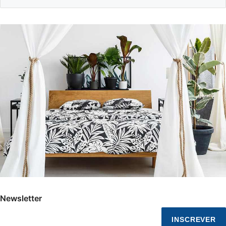
Newsletter
INSCREVER