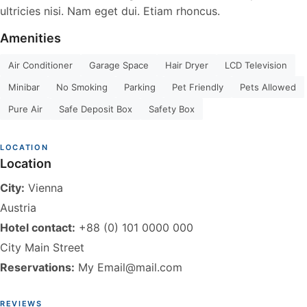
ultricies nisi. Nam eget dui. Etiam rhoncus.
Amenities
Air Conditioner
Garage Space
Hair Dryer
LCD Television
Minibar
No Smoking
Parking
Pet Friendly
Pets Allowed
Pure Air
Safe Deposit Box
Safety Box
LOCATION
Location
City:
Vienna
Austria
Hotel contact:
+88 (0) 101 0000 000
City Main Street
Reservations:
My
Email@mail.com
REVIEWS