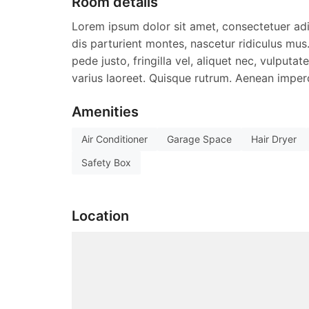
Room details
Lorem ipsum dolor sit amet, consectetuer ad
dis parturient montes, nascetur ridiculus mus
pede justo, fringilla vel, aliquet nec, vulputat
varius laoreet. Quisque rutrum. Aenean imperdi
Amenities
Air Conditioner
Garage Space
Hair Dryer
Safety Box
Location