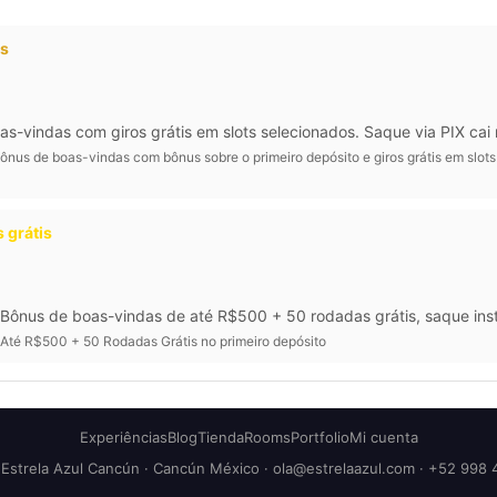
os
vindas com giros grátis em slots selecionados. Saque via PIX cai 
ônus de boas-vindas com bônus sobre o primeiro depósito e giros grátis em slot
 grátis
Bônus de boas-vindas de até R$500 + 50 rodadas grátis, saque inst
Até R$500 + 50 Rodadas Grátis no primeiro depósito
Experiências
Blog
Tienda
Rooms
Portfolio
Mi cuenta
Estrela Azul Cancún · Cancún México ·
ola@estrelaazul.com
· +52 998 