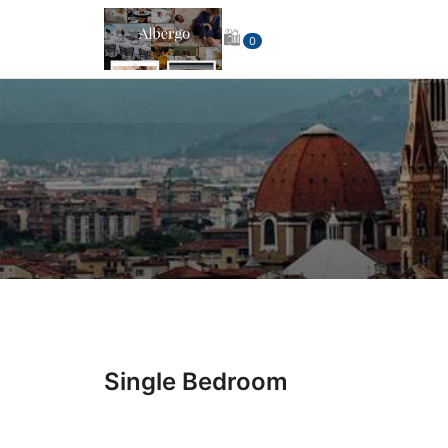
🛍
0
Single Bedroom