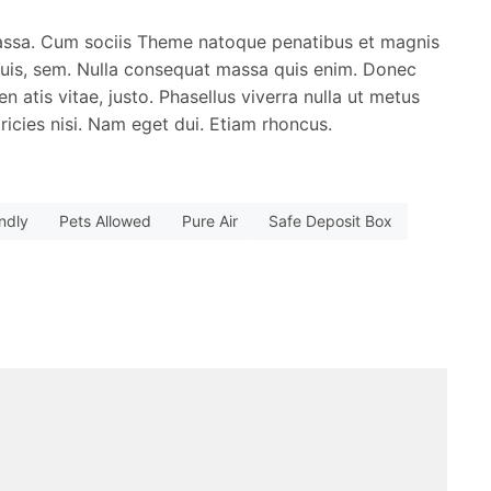
massa. Cum sociis Theme natoque penatibus et magnis
 quis, sem. Nulla consequat massa quis enim. Donec
en atis vitae, justo. Phasellus viverra nulla ut metus
ricies nisi. Nam eget dui. Etiam rhoncus.
ndly
Pets Allowed
Pure Air
Safe Deposit Box