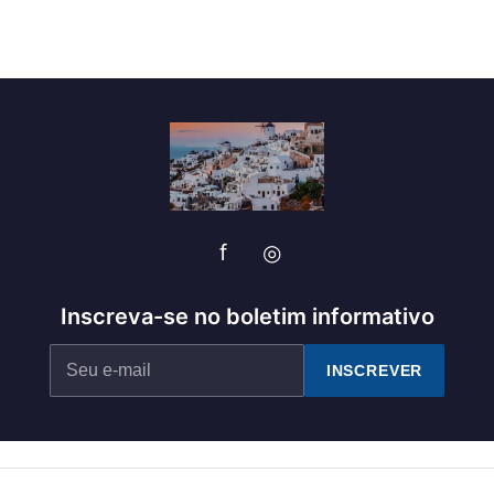
f
◎
Inscreva-se no boletim informativo
INSCREVER