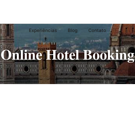
Experiências
Blog
Contato
Online
Hotel Booking