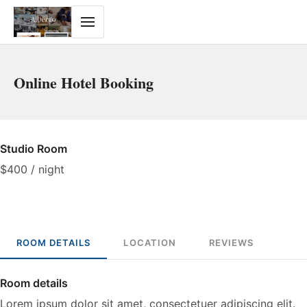
Online Hotel Booking
Studio Room
$
400
/ night
ROOM DETAILS
LOCATION
REVIEWS
Room details
Lorem ipsum dolor sit amet, consectetuer adipiscing elit.