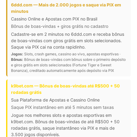
6ddd.com — Mais de 2.000 jogos e saque via PIX em
minutos
Cassino Online e Apostas com PIX no Brasil
Bônus de boas-vindas + giros grátis no cadastro
Cadastre-se em 2 minutos no 6ddd.com e receba bônus
de boas-vindas com giros grátis em slots selecionados.
Saque via PIX cai na conta rapidinho.
Jogos:
Slots, crash games, cassino ao vivo, apostas esportivas ·
Bônus:
Bônus de boas-vindas com bônus sobre o primeiro depósito
e giros grátis em slots selecionados (Fortune Tiger e Sweet
Bonanza), creditado automaticamente após depósito via PIX
k9bet.com — Bônus de boas-vindas até R$500 + 50
rodadas grátis
Sua Plataforma de Apostas e Cassino Online
Saque PIX instantâneo em até 5 minutos sem taxas
Jogue nos melhores slots e apostas esportivas em
k9bet.com. Bônus de boas-vindas de até R$500 + 50
rodadas grátis, saque instantâneo via PIX e mais de
3.500 jogos disponíveis.