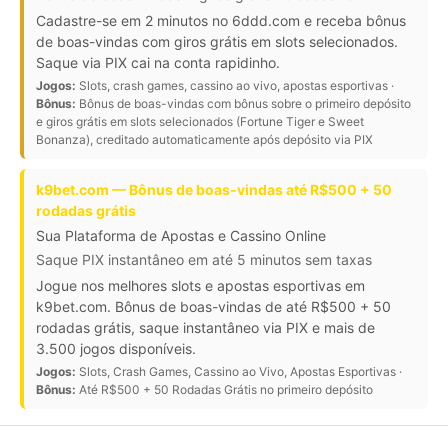
Cadastre-se em 2 minutos no 6ddd.com e receba bônus
de boas-vindas com giros grátis em slots selecionados.
Saque via PIX cai na conta rapidinho.
Jogos:
Slots, crash games, cassino ao vivo, apostas esportivas ·
Bônus:
Bônus de boas-vindas com bônus sobre o primeiro depósito
e giros grátis em slots selecionados (Fortune Tiger e Sweet
Bonanza), creditado automaticamente após depósito via PIX
k9bet.com — Bônus de boas-vindas até R$500 + 50
rodadas grátis
Sua Plataforma de Apostas e Cassino Online
Saque PIX instantâneo em até 5 minutos sem taxas
Jogue nos melhores slots e apostas esportivas em
k9bet.com. Bônus de boas-vindas de até R$500 + 50
rodadas grátis, saque instantâneo via PIX e mais de
3.500 jogos disponíveis.
Jogos:
Slots, Crash Games, Cassino ao Vivo, Apostas Esportivas ·
Bônus:
Até R$500 + 50 Rodadas Grátis no primeiro depósito