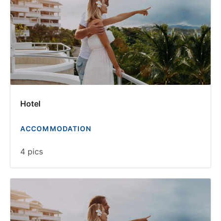
Hotel
ACCOMMODATION
4 pics