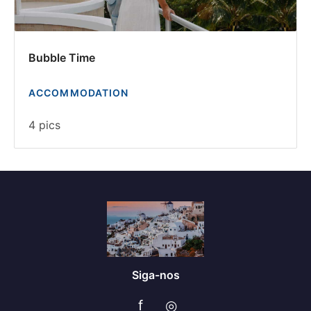
Bubble Time
ACCOMMODATION
4 pics
Siga-nos
f
◎