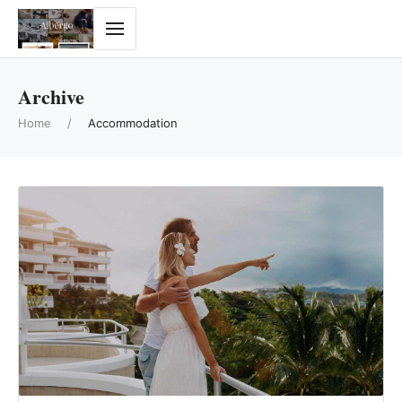
Archive
Home
/
Accommodation