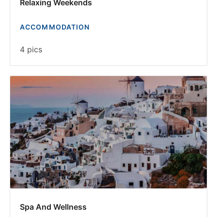
Relaxing Weekends
ACCOMMODATION
4 pics
Spa And Wellness