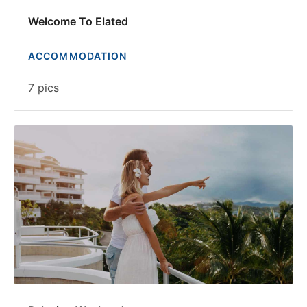
Welcome To Elated
ACCOMMODATION
7 pics