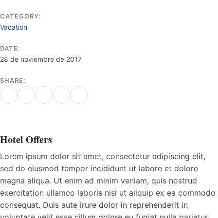
CATEGORY:
Vacation
DATE:
28 de noviembre de 2017
SHARE:
Hotel Offers
Lorem ipsum dolor sit amet, consectetur adipiscing elit,
sed do eiusmod tempor incididunt ut labore et dolore
magna aliqua. Ut enim ad minim veniam, quis nostrud
exercitation ullamco laboris nisi ut aliquip ex ea commodo
consequat. Duis aute irure dolor in reprehenderit in
voluptate velit esse cillum dolore eu fugiat nulla pariatur.