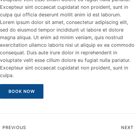
Excepteur sint occaecat cupidatat non proident, sunt in
culpa qui officia deserunt mollit anim id est laborum.
Lorem ipsum dolor sit amet, consectetur adipiscing elit,
sed do eiusmod tempor incididunt ut labore et dolore
magna aliqua. Ut enim ad minim veniam, quis nostrud
exercitation ullamco laboris nisi ut aliquip ex ea commodo
consequat. Duis aute irure dolor in reprehenderit in
voluptate velit esse cillum dolore eu fugiat nulla pariatur.
Excepteur sint occaecat cupidatat non proident, sunt in
culpa.
BOOK NOW
PREVIOUS
NEXT