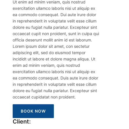
Ut enim ad minim veniam, quis nostrud
exercitation ullamco laboris nisi ut aliquip ex
ea commodo consequat. Dui aute irure dolor
in reprehenderit in voluptate velit esse cillum
dolore eu fugiat nulla pariatur. Excepteur sint
occaecat cupit non proident, sunt in culpa qui
officia deserunt mollit anim id est laborum.
Lorem ipsum dolor sit amet, con sectetur
adipiscing elit, sed do eiusmod tempor
incididt ut labore et dolore magna aliqua. Ut
enim ad minim veniam, quis nostrud
exercitation ullamco laboris nisi ut aliquip ex
ea commodo consequat. Duis aute irure dolor
in reprehenderit in voluptate velit esse cillum
dolore eu fugiat nulla pariatur. Excepteur sint
occaecat cupidatat non proident.
BOOK NOW
Client: