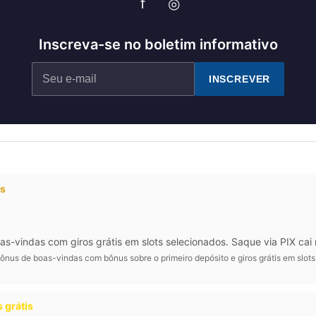
f
◎
Inscreva-se no boletim informativo
INSCREVER
os
vindas com giros grátis em slots selecionados. Saque via PIX cai 
ônus de boas-vindas com bônus sobre o primeiro depósito e giros grátis em slot
 grátis