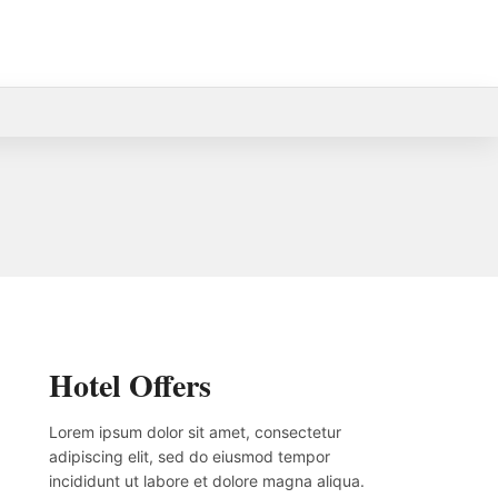
Hotel Offers
Lorem ipsum dolor sit amet, consectetur
adipiscing elit, sed do eiusmod tempor
incididunt ut labore et dolore magna aliqua.