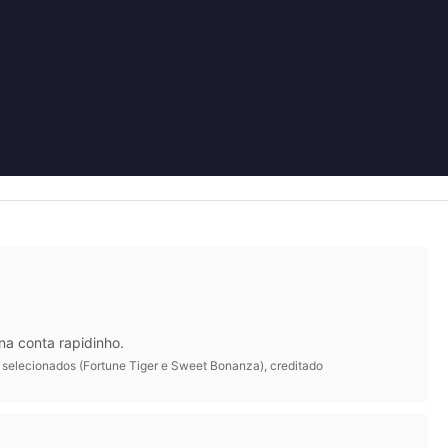
na conta rapidinho.
s selecionados (Fortune Tiger e Sweet Bonanza), creditado