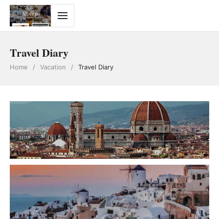
Travel Diary
Home
/
Vacation
/
Travel Diary