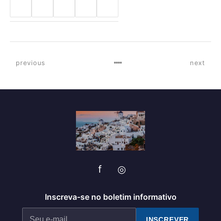
previous
next
f
◎
Inscreva-se no boletim informativo
INSCREVER