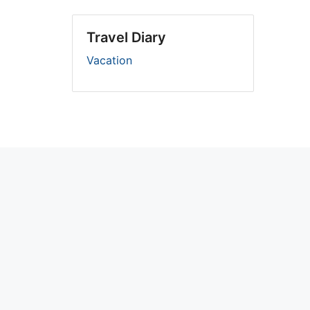
Travel Diary
Vacation